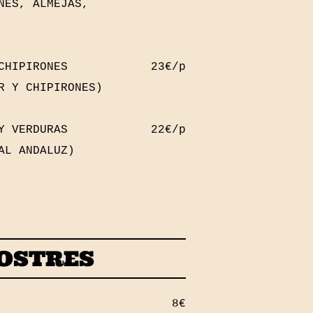
NES, ALMEJAS,
CHIPIRONES
23€/p
R Y CHIPIRONES)
 Y VERDURAS
22€/p
AL ANDALUZ)
OSTRES
8€