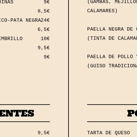
(GAMBAS, MEJILLO
DINAS
9€
CALAMARES)
8,5€
ICO-PATA NEGRA
24€
PAELLA NEGRA DE 
6,5€
(TINTA DE CALAMA
EMBRILLO
10€
9,5€
PAELLA DE POLLO
9€
(GUISO TRADICION
IENTES
P
9,5€
TARTA DE QUESO