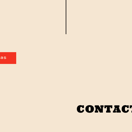
Prix net TTC serv
das
n’accepte pas les
Maison”. La liste
nos plats est dis
CONTAC