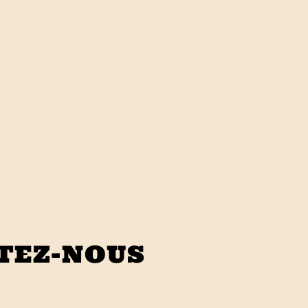
ice inclus. La maison
 chèques. Cuisine “fait
 des allergènes contenus dans
ponible sur demande
TEZ-NOUS