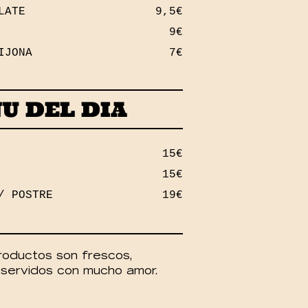
LATE
9,5€
9€
IJONA
7€
U DEL DIA
15€
15€
/ POSTRE
19€
roductos son frescos,
servidos con mucho amor.