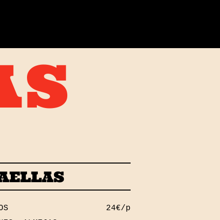
AS
AELLAS
COS
24€/p